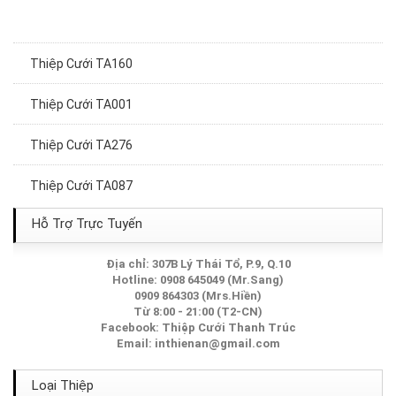
Thiệp Cưới TA160
Thiệp Cưới TA001
Thiệp Cưới TA276
Thiệp Cưới TA087
Thiệp Cưới TA178
Hỗ Trợ Trực Tuyến
Thiệp Cưới TA120
Địa chỉ: 307B Lý Thái Tổ, P.9, Q.10
Hotline: 0908 645049 (Mr.Sang)
0909 864303 (Mrs.Hiền)
Thiệp Cưới TA045
Từ 8:00 - 21:00 (T2-CN)
Facebook:
Thiệp Cưới Thanh Trúc
Thiệp Cưới TA248A
Email:
inthienan@gmail.com
Thiệp Cưới TA043
Loại Thiệp