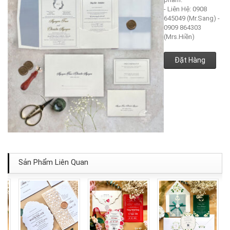
- Liên Hệ: 0908
645049 (Mr.Sang) -
0909 864303
(Mrs.Hiền)
Đặt Hàng
Sản Phẩm Liên Quan