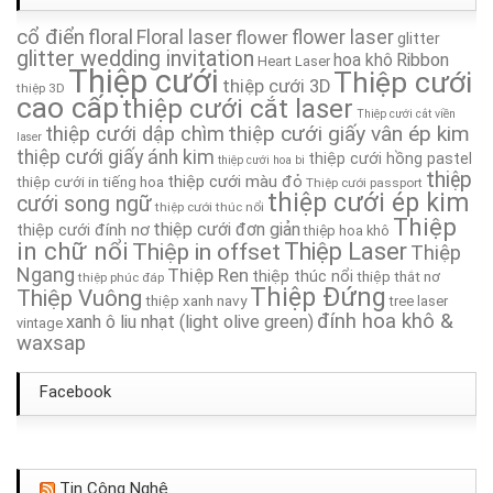
cổ điển
Thiệp Cưới TA036
floral
Floral laser
flower
flower laser
glitter
glitter wedding invitation
hoa khô
Ribbon
Heart Laser
Thiệp cưới
Thiệp cưới
Thiệp Cưới TA023
thiệp cưới 3D
thiệp 3D
cao cấp
thiệp cưới cắt laser
Thiệp cưới cắt viền
thiệp cưới giấy vân ép kim
thiệp cưới dập chìm
Thiệp Cưới TA029
laser
thiệp cưới giấy ánh kim
thiệp cưới hồng pastel
thiệp cưới hoa bi
thiệp
thiệp cưới màu đỏ
thiệp cưới in tiếng hoa
Thiệp cưới passport
Thiệp Cưới TA180
thiệp cưới ép kim
cưới song ngữ
thiệp cưới thúc nổi
Thiệp
thiệp cưới đơn giản
thiệp cưới đính nơ
thiệp hoa khô
Thiệp Cưới TA066
in chữ nổi
Thiệp in offset
Thiệp Laser
Thiệp
Ngang
Thiệp Ren
thiệp thúc nổi
thiệp thắt nơ
thiệp phúc đáp
Thiệp Cưới TA210A
Thiệp Đứng
Thiệp Vuông
thiệp xanh navy
tree laser
đính hoa khô &
xanh ô liu nhạt (light olive green)
vintage
waxsap
Facebook
Tin Công Nghệ