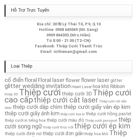
Thiệp Cưới TA171
Hỗ Trợ Trực Tuyến
Thiệp Cưới TA078
Địa chỉ: 307B Lý Thái Tổ, P.9, Q.10
Hotline: 0908 645049 (Mr.Sang)
0909 864303 (Mrs.Hiền)
Thiệp Cưới TA140
Từ 8:00 - 21:00 (T2-CN)
Facebook:
Thiệp Cưới Thanh Trúc
Thiệp Cưới TA114
Email:
inthienan@gmail.com
Thiệp Cưới TA002
Loại Thiệp
cổ điển
floral
Floral laser
Thiệp Cưới TA266A
flower
flower laser
glitter
glitter wedding invitation
hoa khô
Ribbon
Heart Laser
Thiệp cưới
Thiệp cưới
thiệp cưới 3D
Thiệp Cưới TA059
thiệp 3D
cao cấp
thiệp cưới cắt laser
Thiệp cưới cắt viền
thiệp cưới giấy vân ép kim
thiệp cưới dập chìm
Thiệp Cưới TA195
laser
thiệp cưới giấy ánh kim
thiệp cưới hồng pastel
thiệp cưới hoa bi
thiệp
thiệp cưới màu đỏ
thiệp cưới in tiếng hoa
Thiệp cưới passport
Thiệp Cưới TA034
thiệp cưới ép kim
cưới song ngữ
thiệp cưới thúc nổi
Thiệp
thiệp cưới đơn giản
thiệp cưới đính nơ
thiệp hoa khô
Thiệp Cưới TA001