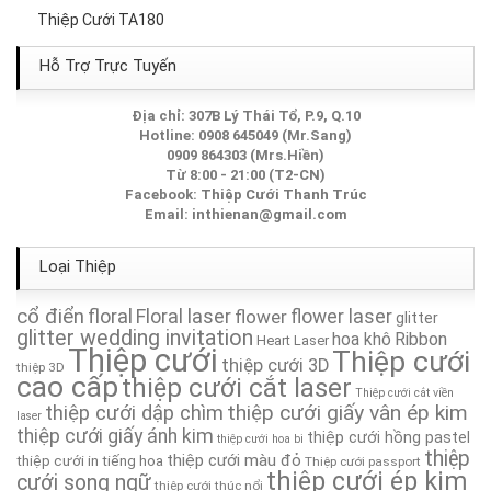
Thiệp Cưới TA180
Thiệp Cưới TA048
Hỗ Trợ Trực Tuyến
Thiệp Cưới TA281
Địa chỉ: 307B Lý Thái Tổ, P.9, Q.10
Hotline: 0908 645049 (Mr.Sang)
0909 864303 (Mrs.Hiền)
Thiệp cưới TA 292
Từ 8:00 - 21:00 (T2-CN)
Facebook:
Thiệp Cưới Thanh Trúc
Email:
inthienan@gmail.com
Thiệp cưới TA312
Loại Thiệp
Thiệp Cưới TA026
cổ điển
floral
Floral laser
flower
flower laser
Thiệp Cưới TA214A
glitter
glitter wedding invitation
hoa khô
Ribbon
Heart Laser
Thiệp cưới
Thiệp cưới
thiệp cưới 3D
Thiệp cưới TA233
thiệp 3D
cao cấp
thiệp cưới cắt laser
Thiệp cưới cắt viền
thiệp cưới giấy vân ép kim
thiệp cưới dập chìm
laser
Thiệp Cưới TA081
thiệp cưới giấy ánh kim
thiệp cưới hồng pastel
thiệp cưới hoa bi
thiệp
thiệp cưới màu đỏ
thiệp cưới in tiếng hoa
Thiệp cưới passport
Thiệp cưới TA312
thiệp cưới ép kim
cưới song ngữ
thiệp cưới thúc nổi