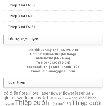
Thiệp Cưới TA189
Thiệp Cưới TA089
Thiệp Cưới TA151
Thiệp Cưới TA264A
Hỗ Trợ Trực Tuyến
Thiệp Cưới TA003
Địa chỉ: 307B Lý Thái Tổ, P.9, Q.10
Hotline: 0908 645049 (Mr.Sang)
Thiệp Cưới TA205A
0909 864303 (Mrs.Hiền)
Từ 8:00 - 21:00 (T2-CN)
Facebook:
Thiệp Cưới Thanh Trúc
Thiệp Cưới TA178
Email:
inthienan@gmail.com
Thiệp Cưới TA188
Loại Thiệp
Thiệp Cưới TA040
cổ điển
floral
Floral laser
flower
flower laser
glitter
glitter wedding invitation
hoa khô
Ribbon
Heart Laser
Thiệp cưới
Thiệp Cưới TA180
Thiệp cưới
thiệp cưới 3D
thiệp 3D