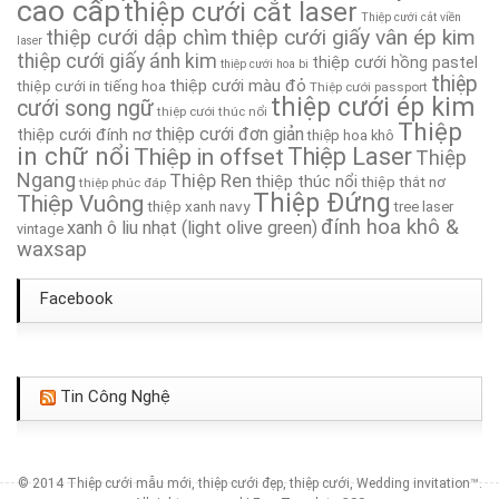
cao cấp
thiệp cưới cắt laser
Thiệp cưới cắt viền
Thiệp Cưới TA137
thiệp cưới giấy vân ép kim
thiệp cưới dập chìm
laser
thiệp cưới giấy ánh kim
thiệp cưới hồng pastel
thiệp cưới hoa bi
Thiệp Cưới TA287
thiệp
thiệp cưới màu đỏ
thiệp cưới in tiếng hoa
Thiệp cưới passport
thiệp cưới ép kim
cưới song ngữ
thiệp cưới thúc nổi
Thiệp
Thiệp Cưới TA013
thiệp cưới đơn giản
thiệp cưới đính nơ
thiệp hoa khô
in chữ nổi
Thiệp in offset
Thiệp Laser
Thiệp
Ngang
Thiệp Ren
Thiệp Cưới TA118
thiệp thúc nổi
thiệp thắt nơ
thiệp phúc đáp
Thiệp Đứng
Thiệp Vuông
thiệp xanh navy
tree laser
đính hoa khô &
xanh ô liu nhạt (light olive green)
vintage
waxsap
Facebook
Tin Công Nghệ
© 2014
Thiệp cưới mẫu mới, thiệp cưới đẹp, thiệp cưới, Wedding invitation
™.