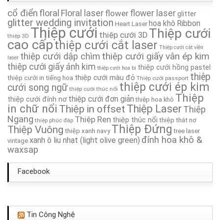
Thiệp Cưới TA015
cổ điển
floral
Floral laser
flower
flower laser
glitter
glitter wedding invitation
hoa khô
Ribbon
Heart Laser
Thiệp Cưới TA017
Thiệp cưới
Thiệp cưới
thiệp cưới 3D
thiệp 3D
cao cấp
thiệp cưới cắt laser
Thiệp cưới cắt viền
Thiệp cưới TA320
thiệp cưới giấy vân ép kim
thiệp cưới dập chìm
laser
thiệp cưới giấy ánh kim
thiệp cưới hồng pastel
thiệp cưới hoa bi
Thiệp Cưới TA110
thiệp
thiệp cưới màu đỏ
thiệp cưới in tiếng hoa
Thiệp cưới passport
thiệp cưới ép kim
cưới song ngữ
thiệp cưới thúc nổi
Thiệp
Thiệp Cưới TA276
thiệp cưới đơn giản
thiệp cưới đính nơ
thiệp hoa khô
in chữ nổi
Thiệp in offset
Thiệp Laser
Thiệp
Ngang
Thiệp Cưới TA095
Thiệp Ren
thiệp thúc nổi
thiệp thắt nơ
thiệp phúc đáp
Thiệp Đứng
Thiệp Vuông
thiệp xanh navy
tree laser
đính hoa khô &
xanh ô liu nhạt (light olive green)
vintage
waxsap
Facebook
Tin Công Nghệ