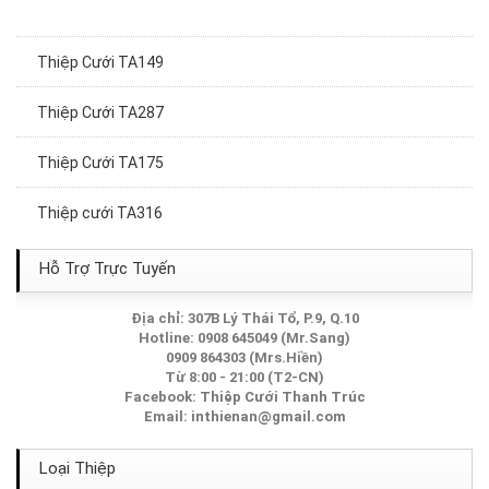
Thiệp Cưới TA149
Thiệp Cưới TA287
Thiệp Cưới TA175
Thiệp cưới TA316
Thiệp Cưới TA193
Hỗ Trợ Trực Tuyến
Thiệp Cưới TA089
Địa chỉ: 307B Lý Thái Tổ, P.9, Q.10
Hotline: 0908 645049 (Mr.Sang)
Thiệp Cưới TA068
0909 864303 (Mrs.Hiền)
Từ 8:00 - 21:00 (T2-CN)
Facebook:
Thiệp Cưới Thanh Trúc
Thiệp Cưới TA223A
Email:
inthienan@gmail.com
Thiệp Cưới TA199
Loại Thiệp