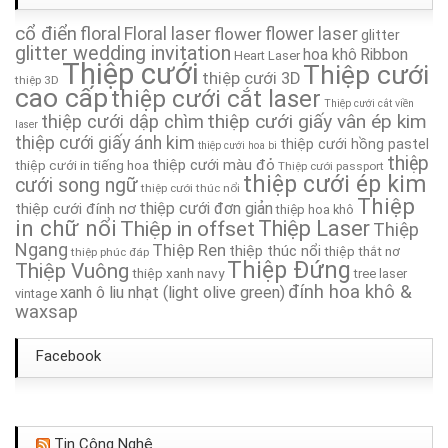
cổ điển
floral
Floral laser
Thiệp Cưới TA224A
flower
flower laser
glitter
glitter wedding invitation
hoa khô
Ribbon
Heart Laser
Thiệp cưới
Thiệp cưới
thiệp cưới 3D
Thiệp Cưới TA287
thiệp 3D
cao cấp
thiệp cưới cắt laser
Thiệp cưới cắt viền
thiệp cưới giấy vân ép kim
thiệp cưới dập chìm
Thiệp Cưới TA009
laser
thiệp cưới giấy ánh kim
thiệp cưới hồng pastel
thiệp cưới hoa bi
thiệp
thiệp cưới màu đỏ
thiệp cưới in tiếng hoa
Thiệp cưới passport
Thiệp Cưới TA215A
thiệp cưới ép kim
cưới song ngữ
thiệp cưới thúc nổi
Thiệp
thiệp cưới đơn giản
thiệp cưới đính nơ
thiệp hoa khô
Thiệp Cưới TA027
in chữ nổi
Thiệp in offset
Thiệp Laser
Thiệp
Ngang
Thiệp Ren
thiệp thúc nổi
thiệp thắt nơ
thiệp phúc đáp
Thiệp Cưới TA094
Thiệp Đứng
Thiệp Vuông
thiệp xanh navy
tree laser
đính hoa khô &
xanh ô liu nhạt (light olive green)
vintage
waxsap
Facebook
Tin Công Nghệ