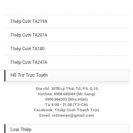
Thiệp Cưới TA219A
Thiệp Cưới TA201A
Thiệp Cưới TA180
Thiệp Cưới TA247A
Thiệp cưới TA298
Hỗ Trợ Trực Tuyến
Thiệp Cưới TA139
Địa chỉ: 307B Lý Thái Tổ, P.9, Q.10
Hotline: 0908 645049 (Mr.Sang)
0909 864303 (Mrs.Hiền)
Thiệp Cưới TA183
Từ 8:00 - 21:00 (T2-CN)
Facebook:
Thiệp Cưới Thanh Trúc
Thiệp Cưới TA053
Email:
inthienan@gmail.com
Thiệp Cưới TA072
Loại Thiệp