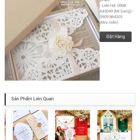
- Liên Hệ: 0908
645049 (Mr.Sang) -
0909 864303
(Mrs.Hiền)
Đặt Hàng
Sản Phẩm Liên Quan