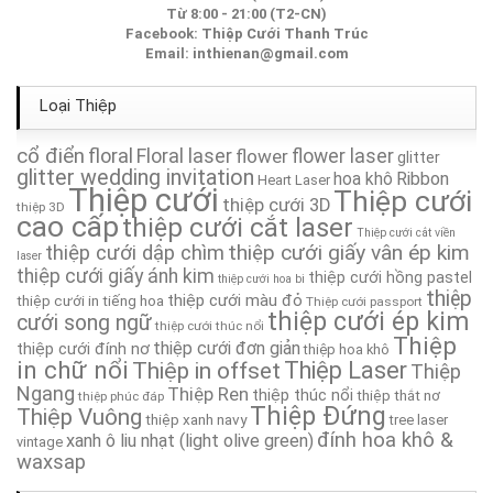
Thiệp Cưới TA036
Từ 8:00 - 21:00 (T2-CN)
Facebook:
Thiệp Cưới Thanh Trúc
Thiệp Cưới TA159
Email:
inthienan@gmail.com
Thiệp Cưới TA193
Loại Thiệp
cổ điển
Thiệp cưới TA315
floral
Floral laser
flower
flower laser
glitter
glitter wedding invitation
hoa khô
Ribbon
Heart Laser
Thiệp cưới
Thiệp cưới
Thiệp Cưới TA171
thiệp cưới 3D
thiệp 3D
cao cấp
thiệp cưới cắt laser
Thiệp cưới cắt viền
thiệp cưới giấy vân ép kim
thiệp cưới dập chìm
Thiệp Cưới TA025
laser
thiệp cưới giấy ánh kim
thiệp cưới hồng pastel
thiệp cưới hoa bi
thiệp
thiệp cưới màu đỏ
thiệp cưới in tiếng hoa
Thiệp cưới passport
Thiệp Cưới TA172
thiệp cưới ép kim
cưới song ngữ
thiệp cưới thúc nổi
Thiệp
thiệp cưới đơn giản
thiệp cưới đính nơ
thiệp hoa khô
Thiệp Cưới TA080
in chữ nổi
Thiệp in offset
Thiệp Laser
Thiệp
Ngang
Thiệp Ren
thiệp thúc nổi
thiệp thắt nơ
thiệp phúc đáp
Thiệp Cưới TA170
Thiệp Đứng
Thiệp Vuông
thiệp xanh navy
tree laser
đính hoa khô &
xanh ô liu nhạt (light olive green)
vintage
waxsap