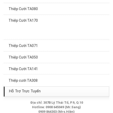
Thiệp Cưới TA080
Thiệp Cưới TA170
Thiệp Cưới TA071
Thiệp Cưới TA050
Thiệp Cưới TA141
Thiệp cưới TA308
Thiệp Cưới TA139
Hỗ Trợ Trực Tuyến
Thiệp cưới TA320
Địa chỉ: 307B Lý Thái Tổ, P.9, Q.10
Hotline: 0908 645049 (Mr.Sang)
0909 864303 (Mrs.Hiền)