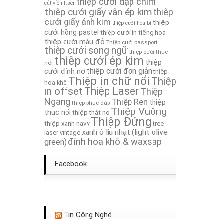
thiệp cưới dập chìm
cắt viền laser
thiệp cưới giấy vân ép kim
Thiệp Cưới TA184
thiệp
cưới giấy ánh kim
thiệp
thiệp cưới hoa bi
cưới hồng pastel
thiệp cưới in tiếng hoa
Thiệp Cưới TA102
thiệp cưới màu đỏ
Thiệp cưới passport
thiệp cưới song ngữ
thiệp cưới thúc
thiệp cưới ép kim
thiệp
nổi
thiệp cưới đơn giản
cưới đính nơ
thiệp
Thiệp in chữ nổi
Thiệp
hoa khô
in offset
Thiệp Laser
Thiệp
Ngang
Thiệp Ren
thiệp
thiệp phúc đáp
Thiệp Vuông
thúc nổi
thiệp thắt nơ
Thiệp Đứng
thiệp xanh navy
tree
xanh ô liu nhạt (light olive
laser
vintage
đính hoa khô & waxsap
green)
Facebook
Tin Công Nghệ