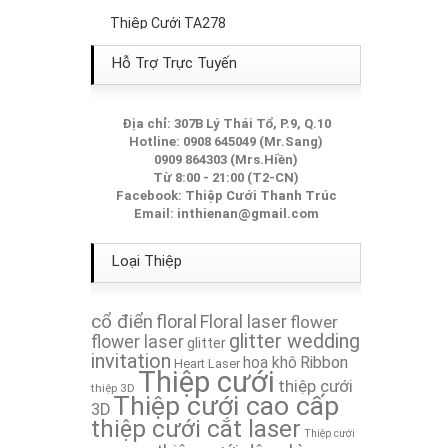
Thiệp Cưới TA278
Thiệp Cưới TA285
Hỗ Trợ Trực Tuyến
Thiệp Cưới TA079
Địa chỉ: 307B Lý Thái Tổ, P.9, Q.10
Hotline: 0908 645049 (Mr.Sang)
Thiệp Cưới TA166
0909 864303 (Mrs.Hiền)
Từ 8:00 - 21:00 (T2-CN)
Thiệp Cưới TA272
Facebook:
Thiệp Cưới Thanh Trúc
Email:
inthienan@gmail.com
Thiệp Cưới TA215A
Loại Thiệp
Thiệp Cưới TA035
cổ điển
floral
Floral laser
flower
Thiệp Cưới TA012
glitter wedding
flower laser
glitter
invitation
hoa khô
Ribbon
Heart Laser
Thiệp cưới
Thiệp Cưới TA240A
thiệp cưới
thiệp 3D
Thiệp cưới cao cấp
3D
thiệp cưới cắt laser
Thiệp Cưới TA180
Thiệp cưới