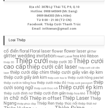
Thiệp Cưới TA188
Địa chỉ: 307B Lý Thái Tổ, P.9, Q.10
Hotline: 0908 645049 (Mr.Sang)
Thiệp Cưới TA001
0909 864303 (Mrs.Hiền)
Từ 8:00 - 21:00 (T2-CN)
Facebook:
Thiệp Cưới Thanh Trúc
Thiệp Cưới TA191
Email:
inthienan@gmail.com
Thiệp Cưới TA151
Loại Thiệp
Thiệp cưới TA321
cổ điển
floral
Floral laser
flower
flower laser
glitter
glitter wedding invitation
hoa khô
Ribbon
Heart Laser
Thiệp cưới
Thiệp Cưới TA073
Thiệp cưới
thiệp cưới 3D
thiệp 3D
cao cấp
thiệp cưới cắt laser
Thiệp cưới cắt viền
Thiệp Cưới TA023
thiệp cưới giấy vân ép kim
thiệp cưới dập chìm
laser
thiệp cưới giấy ánh kim
thiệp cưới hồng pastel
thiệp cưới hoa bi
Thiệp Cưới TA232A
thiệp
thiệp cưới màu đỏ
thiệp cưới in tiếng hoa
Thiệp cưới passport
thiệp cưới ép kim
cưới song ngữ
thiệp cưới thúc nổi
Thiệp
Thiệp Cưới TA149
thiệp cưới đơn giản
thiệp cưới đính nơ
thiệp hoa khô
in chữ nổi
Thiệp in offset
Thiệp Laser
Thiệp
Ngang
Thiệp Ren
Thiệp Cưới TA134
thiệp thúc nổi
thiệp thắt nơ
thiệp phúc đáp
Thiệp Đứng