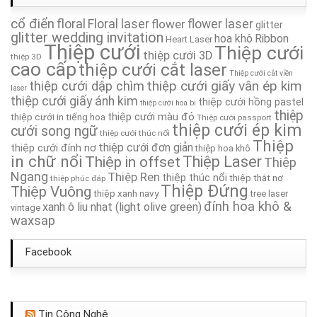
cổ điển
floral
Floral laser
Thiệp Cưới TA159
flower
flower laser
glitter
glitter wedding invitation
hoa khô
Ribbon
Heart Laser
Thiệp cưới
Thiệp cưới
thiệp cưới 3D
Thiệp Cưới TA013
thiệp 3D
cao cấp
thiệp cưới cắt laser
Thiệp cưới cắt viền
thiệp cưới giấy vân ép kim
thiệp cưới dập chìm
Thiệp Cưới TA195
laser
thiệp cưới giấy ánh kim
thiệp cưới hồng pastel
thiệp cưới hoa bi
thiệp
thiệp cưới màu đỏ
thiệp cưới in tiếng hoa
Thiệp cưới passport
Thiệp Cưới TA143
thiệp cưới ép kim
cưới song ngữ
thiệp cưới thúc nổi
Thiệp
thiệp cưới đơn giản
thiệp cưới đính nơ
thiệp hoa khô
Thiệp Cưới TA052
in chữ nổi
Thiệp in offset
Thiệp Laser
Thiệp
Ngang
Thiệp Ren
thiệp thúc nổi
thiệp thắt nơ
thiệp phúc đáp
Thiệp Cưới TA104
Thiệp Đứng
Thiệp Vuông
thiệp xanh navy
tree laser
đính hoa khô &
xanh ô liu nhạt (light olive green)
vintage
waxsap
Facebook
Tin Công Nghệ