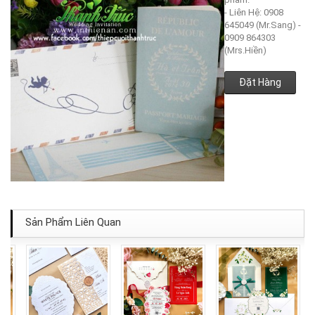
- Liên Hệ: 0908
645049 (Mr.Sang) -
0909 864303
(Mrs.Hiền)
Đặt Hàng
Sản Phẩm Liên Quan