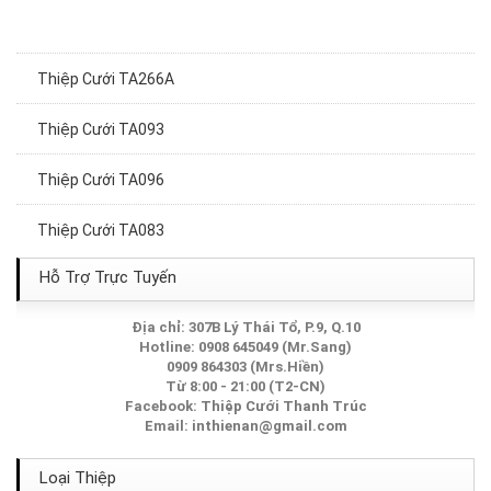
Thiệp Cưới TA266A
Thiệp Cưới TA093
Thiệp Cưới TA096
Thiệp Cưới TA083
Thiệp Cưới TA140
Hỗ Trợ Trực Tuyến
Thiệp Cưới TA044
Địa chỉ: 307B Lý Thái Tổ, P.9, Q.10
Hotline: 0908 645049 (Mr.Sang)
0909 864303 (Mrs.Hiền)
Thiệp Cưới TA005
Từ 8:00 - 21:00 (T2-CN)
Facebook:
Thiệp Cưới Thanh Trúc
Thiệp Cưới TA285
Email:
inthienan@gmail.com
Thiệp Cưới TA040
Loại Thiệp