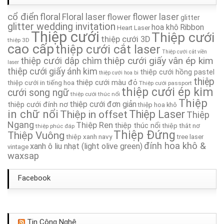
cổ điển
floral
Floral laser
Thiệp Cưới TA241A
flower
flower laser
glitter
glitter wedding invitation
hoa khô
Ribbon
Heart Laser
Thiệp cưới
Thiệp cưới
thiệp cưới 3D
Thiệp Cưới TA205A
thiệp 3D
cao cấp
thiệp cưới cắt laser
Thiệp cưới cắt viền
thiệp cưới giấy vân ép kim
thiệp cưới dập chìm
Thiệp Cưới TA075
laser
thiệp cưới giấy ánh kim
thiệp cưới hồng pastel
thiệp cưới hoa bi
thiệp
thiệp cưới màu đỏ
thiệp cưới in tiếng hoa
Thiệp cưới passport
Thiệp Cưới TA201A
thiệp cưới ép kim
cưới song ngữ
thiệp cưới thúc nổi
Thiệp
thiệp cưới đơn giản
thiệp cưới đính nơ
thiệp hoa khô
Thiệp Cưới TA260A
in chữ nổi
Thiệp in offset
Thiệp Laser
Thiệp
Ngang
Thiệp Ren
thiệp thúc nổi
thiệp thắt nơ
thiệp phúc đáp
Thiệp Cưới TA091
Thiệp Đứng
Thiệp Vuông
thiệp xanh navy
tree laser
đính hoa khô &
xanh ô liu nhạt (light olive green)
vintage
waxsap
Facebook
Tin Công Nghệ