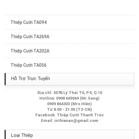
Thiệp Cưới TA094
Thiệp Cưới TA269A
Thiệp Cưới TA202A
Thiệp Cưới TA056
Thiệp Cưới TA160
Hỗ Trợ Trực Tuyến
Thiệp Cưới TA141
Địa chỉ: 307B Lý Thái Tổ, P.9, Q.10
Hotline: 0908 645049 (Mr.Sang)
0909 864303 (Mrs.Hiền)
Thiệp Cưới TA228A
Từ 8:00 - 21:00 (T2-CN)
Facebook:
Thiệp Cưới Thanh Trúc
Thiệp Cưới TA100
Email:
inthienan@gmail.com
Thiệp Cưới TA247A
Loại Thiệp