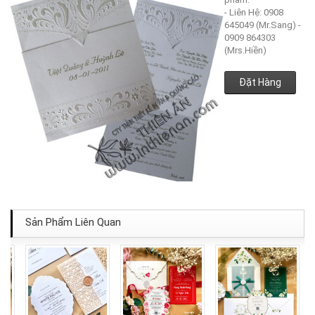
- Liên Hệ: 0908
645049 (Mr.Sang) -
0909 864303
(Mrs.Hiền)
Đặt Hàng
Sản Phẩm Liên Quan