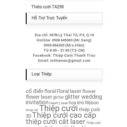
Thiệp cưới TA298
Thiệp Cưới TA263A
Hỗ Trợ Trực Tuyến
Thiệp Cưới TA088
Địa chỉ: 307B Lý Thái Tổ, P.9, Q.10
Hotline: 0908 645049 (Mr.Sang)
Thiệp Cưới TA072
0909 864303 (Mrs.Hiền)
Từ 8:00 - 21:00 (T2-CN)
Thiệp Cưới TA107
Facebook:
Thiệp Cưới Thanh Trúc
Email:
inthienan@gmail.com
Thiệp Cưới TA120
Loại Thiệp
Thiệp Cưới TA239A
cổ điển
floral
Floral laser
flower
Thiệp Cưới TA267A
glitter wedding
flower laser
glitter
invitation
hoa khô
Ribbon
Heart Laser
Thiệp cưới
Thiệp Cưới TA165
thiệp cưới
thiệp 3D
Thiệp cưới cao cấp
3D
thiệp cưới cắt laser
Thiệp Cưới TA180
Thiệp cưới