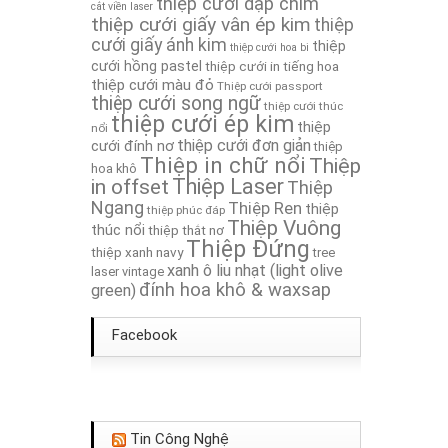
thiệp cưới dập chìm
cắt viền laser
thiệp cưới giấy vân ép kim
Thiệp cưới TA313
thiệp
cưới giấy ánh kim
thiệp
thiệp cưới hoa bi
cưới hồng pastel
thiệp cưới in tiếng hoa
Thiệp Cưới TA066
thiệp cưới màu đỏ
Thiệp cưới passport
thiệp cưới song ngữ
thiệp cưới thúc
thiệp cưới ép kim
thiệp
nổi
thiệp cưới đơn giản
cưới đính nơ
thiệp
Thiệp in chữ nổi
Thiệp
hoa khô
in offset
Thiệp Laser
Thiệp
Ngang
Thiệp Ren
thiệp
thiệp phúc đáp
Thiệp Vuông
thúc nổi
thiệp thắt nơ
Thiệp Đứng
thiệp xanh navy
tree
xanh ô liu nhạt (light olive
laser
vintage
đính hoa khô & waxsap
green)
Facebook
Tin Công Nghệ