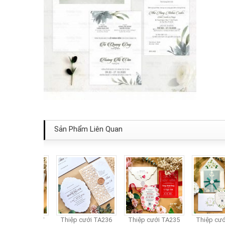
Sản Phẩm Liên Quan
p cưới TA237
Thiệp cưới TA236
Thiệp cưới TA235
Thiệp cưới