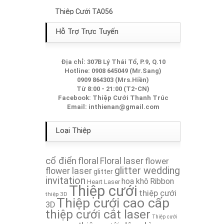
Thiệp Cưới TA056
Thiệp cưới TA301
Hỗ Trợ Trực Tuyến
Thiệp Cưới TA134
Địa chỉ: 307B Lý Thái Tổ, P.9, Q.10
Hotline: 0908 645049 (Mr.Sang)
Thiệp Cưới TA043
0909 864303 (Mrs.Hiền)
Từ 8:00 - 21:00 (T2-CN)
Thiệp Cưới TA253A
Facebook:
Thiệp Cưới Thanh Trúc
Email:
inthienan@gmail.com
Thiệp Cưới TA197
Loại Thiệp
Thiệp Cưới TA275
cổ điển
floral
Floral laser
flower
Thiệp Cưới TA259A
glitter wedding
flower laser
glitter
invitation
hoa khô
Ribbon
Heart Laser
Thiệp cưới
Thiệp Cưới TA092
thiệp cưới
thiệp 3D
Thiệp cưới cao cấp
3D
thiệp cưới cắt laser
Thiệp Cưới TA127
Thiệp cưới