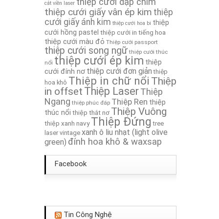
thiệp cưới dập chìm
cắt viền laser
thiệp cưới giấy vân ép kim
Thiệp Cưới TA177
thiệp
cưới giấy ánh kim
thiệp
thiệp cưới hoa bi
cưới hồng pastel
thiệp cưới in tiếng hoa
Thiệp cưới TA236
thiệp cưới màu đỏ
Thiệp cưới passport
thiệp cưới song ngữ
thiệp cưới thúc
thiệp cưới ép kim
thiệp
nổi
thiệp cưới đơn giản
cưới đính nơ
thiệp
Thiệp in chữ nổi
Thiệp
hoa khô
in offset
Thiệp Laser
Thiệp
Ngang
Thiệp Ren
thiệp
thiệp phúc đáp
Thiệp Vuông
thúc nổi
thiệp thắt nơ
Thiệp Đứng
thiệp xanh navy
tree
xanh ô liu nhạt (light olive
laser
vintage
đính hoa khô & waxsap
green)
Facebook
Tin Công Nghệ