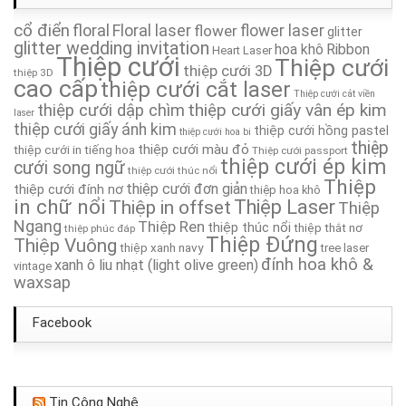
cổ điển
floral
Floral laser
flower
flower laser
Thiệp Cưới TA263A
glitter
glitter wedding invitation
hoa khô
Ribbon
Heart Laser
Thiệp cưới
Thiệp cưới
thiệp cưới 3D
Thiệp Cưới TA093
thiệp 3D
cao cấp
thiệp cưới cắt laser
Thiệp cưới cắt viền
thiệp cưới giấy vân ép kim
thiệp cưới dập chìm
laser
Thiệp Cưới TA002
thiệp cưới giấy ánh kim
thiệp cưới hồng pastel
thiệp cưới hoa bi
thiệp
thiệp cưới màu đỏ
thiệp cưới in tiếng hoa
Thiệp cưới passport
Thiệp Cưới TA128
thiệp cưới ép kim
cưới song ngữ
thiệp cưới thúc nổi
Thiệp
thiệp cưới đơn giản
thiệp cưới đính nơ
thiệp hoa khô
Thiệp Cưới TA273
in chữ nổi
Thiệp in offset
Thiệp Laser
Thiệp
Ngang
Thiệp Ren
thiệp thúc nổi
thiệp thắt nơ
thiệp phúc đáp
Thiệp Cưới TA033
Thiệp Đứng
Thiệp Vuông
thiệp xanh navy
tree laser
đính hoa khô &
xanh ô liu nhạt (light olive green)
vintage
waxsap
Facebook
Tin Công Nghệ