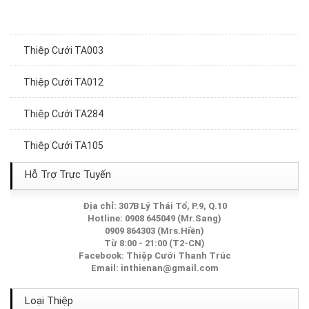
Thiệp Cưới TA003
Thiệp Cưới TA012
Thiệp Cưới TA284
Thiệp Cưới TA105
Thiệp Cưới TA126
Hỗ Trợ Trực Tuyến
Thiệp Cưới TA127
Địa chỉ: 307B Lý Thái Tổ, P.9, Q.10
Hotline: 0908 645049 (Mr.Sang)
0909 864303 (Mrs.Hiền)
Thiệp Cưới TA069
Từ 8:00 - 21:00 (T2-CN)
Facebook:
Thiệp Cưới Thanh Trúc
Email:
inthienan@gmail.com
Thiệp Cưới TA188
Loại Thiệp
Thiệp Cưới TA201A