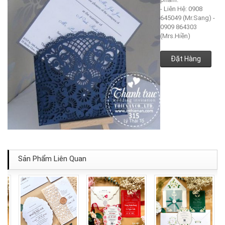
- Liên Hệ: 0908
645049 (Mr.Sang) -
0909 864303
(Mrs.Hiền)
Đặt Hàng
Sản Phẩm Liên Quan