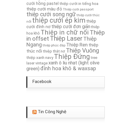
cưới hồng pastel
thiệp cưới in tiếng hoa
Thiệp Cưới TA113
thiệp cưới màu đỏ
Thiệp cưới passport
thiệp cưới song ngữ
thiệp cưới thúc
thiệp cưới ép kim
thiệp
nổi
thiệp cưới đơn giản
cưới đính nơ
thiệp
Thiệp in chữ nổi
Thiệp
hoa khô
in offset
Thiệp Laser
Thiệp
Ngang
Thiệp Ren
thiệp
thiệp phúc đáp
Thiệp Vuông
thúc nổi
thiệp thắt nơ
Thiệp Đứng
thiệp xanh navy
tree
xanh ô liu nhạt (light olive
laser
vintage
đính hoa khô & waxsap
green)
Facebook
Tin Công Nghệ