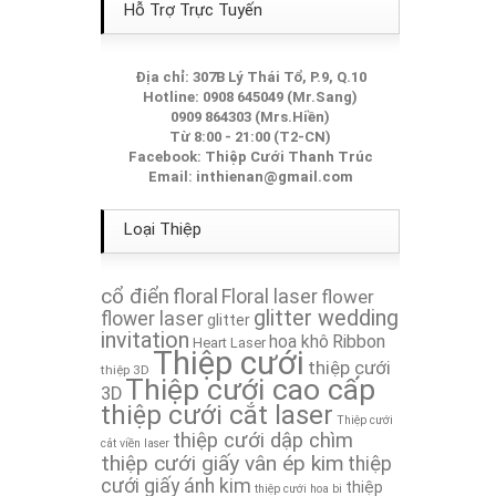
Thiệp Cưới TA283
Hỗ Trợ Trực Tuyến
Thiệp Cưới TA146
Địa chỉ: 307B Lý Thái Tổ, P.9, Q.10
Hotline: 0908 645049 (Mr.Sang)
Thiệp Cưới TA108
0909 864303 (Mrs.Hiền)
Từ 8:00 - 21:00 (T2-CN)
Thiệp Cưới TA031
Facebook:
Thiệp Cưới Thanh Trúc
Email:
inthienan@gmail.com
Thiệp Cưới TA141
Loại Thiệp
Thiệp Cưới TA246A
cổ điển
floral
Floral laser
flower
Thiệp Cưới TA267A
glitter wedding
flower laser
glitter
invitation
hoa khô
Ribbon
Heart Laser
Thiệp cưới
Thiệp Cưới TA190
thiệp cưới
thiệp 3D
Thiệp cưới cao cấp
3D
thiệp cưới cắt laser
Thiệp Cưới TA099
Thiệp cưới
thiệp cưới dập chìm
cắt viền laser
thiệp cưới giấy vân ép kim
Thiệp Cưới TA187
thiệp
cưới giấy ánh kim
thiệp
thiệp cưới hoa bi