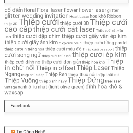
cổ điển
floral
Floral laser
Thiệp Cưới TA054
flower
flower laser
glitter
glitter wedding invitation
hoa khô
Ribbon
Heart Laser
Thiệp cưới
Thiệp cưới
thiệp cưới 3D
Thiệp cưới TA321
thiệp 3D
cao cấp
thiệp cưới cắt laser
Thiệp cưới cắt viền
thiệp cưới giấy vân ép kim
thiệp cưới dập chìm
Thiệp Cưới TA071
laser
thiệp cưới giấy ánh kim
thiệp cưới hồng pastel
thiệp cưới hoa bi
thiệp
thiệp cưới màu đỏ
thiệp cưới in tiếng hoa
Thiệp cưới passport
Thiệp Cưới TA109
thiệp cưới ép kim
cưới song ngữ
thiệp cưới thúc nổi
Thiệp
thiệp cưới đơn giản
thiệp cưới đính nơ
thiệp hoa khô
Thiệp Cưới TA203A
in chữ nổi
Thiệp in offset
Thiệp Laser
Thiệp
Ngang
Thiệp Ren
thiệp thúc nổi
thiệp thắt nơ
thiệp phúc đáp
Thiệp Cưới TA234A
Thiệp Đứng
Thiệp Vuông
thiệp xanh navy
tree laser
đính hoa khô &
xanh ô liu nhạt (light olive green)
vintage
waxsap
Facebook
Tin Công Nghệ