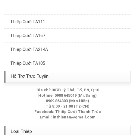
Thiệp Cưới TA111
Thiệp Cưới TA167
Thiệp Cưới TA214A
Thiệp Cưới TA105
Thiệp Cưới TA172
Hỗ Trợ Trực Tuyến
Thiệp Cưới TA132
Địa chỉ: 307B Lý Thái Tổ, P.9, Q.10
Hotline: 0908 645049 (Mr.Sang)
0909 864303 (Mrs.Hiền)
Thiệp Cưới TA240A
Từ 8:00 - 21:00 (T2-CN)
Facebook:
Thiệp Cưới Thanh Trúc
Thiệp Cưới TA189
Email:
inthienan@gmail.com
Thiệp Cưới TA002
Loại Thiệp