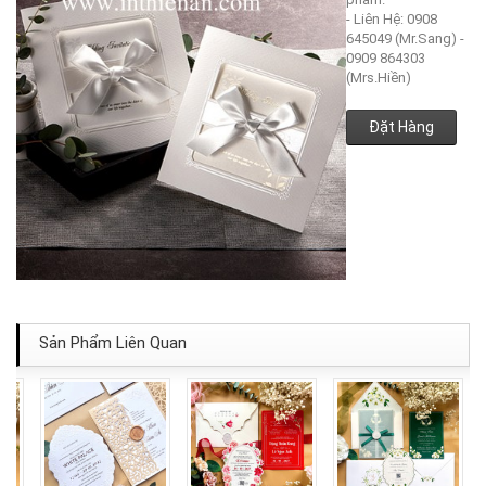
- Liên Hệ: 0908
645049 (Mr.Sang) -
0909 864303
(Mrs.Hiền)
Đặt Hàng
Sản Phẩm Liên Quan