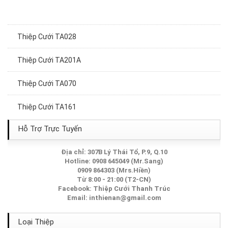
Thiệp Cưới TA028
Thiệp Cưới TA201A
Thiệp Cưới TA070
Thiệp Cưới TA161
Thiệp Cưới TA092
Hỗ Trợ Trực Tuyến
Thiệp Cưới TA050
Địa chỉ: 307B Lý Thái Tổ, P.9, Q.10
Hotline: 0908 645049 (Mr.Sang)
0909 864303 (Mrs.Hiền)
Thiệp Cưới TA261A
Từ 8:00 - 21:00 (T2-CN)
Facebook:
Thiệp Cưới Thanh Trúc
Thiệp Cưới TA154
Email:
inthienan@gmail.com
Thiệp Cưới TA010
Loại Thiệp