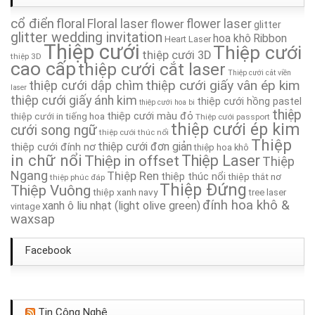
cổ điển
Thiệp Cưới TA016
floral
Floral laser
flower
flower laser
glitter
glitter wedding invitation
hoa khô
Ribbon
Heart Laser
Thiệp cưới
Thiệp cưới
Thiệp Cưới TA039
thiệp cưới 3D
thiệp 3D
cao cấp
thiệp cưới cắt laser
Thiệp cưới cắt viền
thiệp cưới giấy vân ép kim
thiệp cưới dập chìm
Thiệp Cưới TA040
laser
thiệp cưới giấy ánh kim
thiệp cưới hồng pastel
thiệp cưới hoa bi
thiệp
thiệp cưới màu đỏ
thiệp cưới in tiếng hoa
Thiệp cưới passport
Thiệp Cưới TA108
thiệp cưới ép kim
cưới song ngữ
thiệp cưới thúc nổi
Thiệp
thiệp cưới đơn giản
thiệp cưới đính nơ
thiệp hoa khô
Thiệp cưới TA313
in chữ nổi
Thiệp in offset
Thiệp Laser
Thiệp
Ngang
Thiệp Ren
thiệp thúc nổi
thiệp thắt nơ
thiệp phúc đáp
Thiệp Cưới TA080
Thiệp Đứng
Thiệp Vuông
thiệp xanh navy
tree laser
đính hoa khô &
xanh ô liu nhạt (light olive green)
vintage
waxsap
Facebook
Tin Công Nghệ