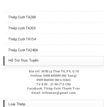
Thiệp Cưới TA288
Thiệp cưới TA303
Thiệp Cưới TA154
Thiệp Cưới TA248A
Thiệp Cưới TA268A
Hỗ Trợ Trực Tuyến
Thiệp Cưới TA217A
Địa chỉ: 307B Lý Thái Tổ, P.9, Q.10
Hotline: 0908 645049 (Mr.Sang)
0909 864303 (Mrs.Hiền)
Thiệp Cưới TA146
Từ 8:00 - 21:00 (T2-CN)
Facebook:
Thiệp Cưới Thanh Trúc
Thiệp Cưới TA281
Email:
inthienan@gmail.com
Thiệp Cưới TA019
Loại Thiệp