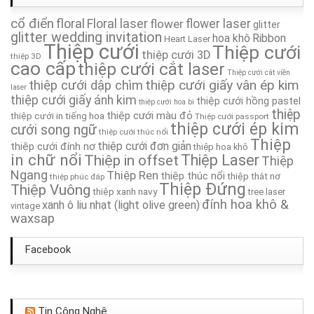
cổ điển
floral
Floral laser
Thiệp Cưới TA159
flower
flower laser
glitter
glitter wedding invitation
hoa khô
Ribbon
Heart Laser
Thiệp cưới
Thiệp cưới
thiệp cưới 3D
Thiệp Cưới TA152
thiệp 3D
cao cấp
thiệp cưới cắt laser
Thiệp cưới cắt viền
thiệp cưới giấy vân ép kim
thiệp cưới dập chìm
Thiệp Cưới TA126
laser
thiệp cưới giấy ánh kim
thiệp cưới hồng pastel
thiệp cưới hoa bi
thiệp
thiệp cưới màu đỏ
thiệp cưới in tiếng hoa
Thiệp cưới passport
Thiệp Cưới TA098
thiệp cưới ép kim
cưới song ngữ
thiệp cưới thúc nổi
Thiệp
thiệp cưới đơn giản
thiệp cưới đính nơ
thiệp hoa khô
Thiệp Cưới TA161
in chữ nổi
Thiệp in offset
Thiệp Laser
Thiệp
Ngang
Thiệp Ren
thiệp thúc nổi
thiệp thắt nơ
thiệp phúc đáp
Thiệp Cưới TA242A
Thiệp Đứng
Thiệp Vuông
thiệp xanh navy
tree laser
đính hoa khô &
xanh ô liu nhạt (light olive green)
vintage
waxsap
Facebook
Tin Công Nghệ