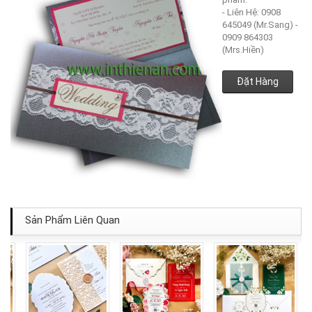
- Liên Hệ: 0908
645049 (Mr.Sang) -
0909 864303
(Mrs.Hiền)
Đặt Hàng
Sản Phẩm Liên Quan