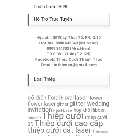
Thiệp Cưới TA090
Thiệp Cưới TA046
Hỗ Trợ Trực Tuyến
Thiệp Cưới TA010
Địa chỉ: 307B Lý Thái Tổ, P.9, Q.10
Hotline: 0908 645049 (Mr.Sang)
Thiệp Cưới TA240A
0909 864303 (Mrs.Hiền)
Từ 8:00 - 21:00 (T2-CN)
Thiệp Cưới TA228A
Facebook:
Thiệp Cưới Thanh Trúc
Email:
inthienan@gmail.com
Thiệp Cưới TA160
Loại Thiệp
Thiệp Cưới TA003
cổ điển
floral
Floral laser
flower
Thiệp Cưới TA106
glitter wedding
flower laser
glitter
invitation
hoa khô
Ribbon
Heart Laser
Thiệp cưới
Thiệp Cưới TA018
thiệp cưới
thiệp 3D
Thiệp cưới cao cấp
3D
thiệp cưới cắt laser
Thiệp Cưới TA212A
Thiệp cưới