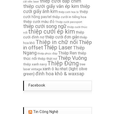
thiệp cưới dập chìm
cắt viền laser
thiệp cưới giấy vân ép kim
Thiệp Cưới TA070
thiệp
cưới giấy ánh kim
thiệp
thiệp cưới hoa bi
cưới hồng pastel
thiệp cưới in tiếng hoa
Thiệp Cưới TA208A
thiệp cưới màu đỏ
Thiệp cưới passport
thiệp cưới song ngữ
thiệp cưới thúc
thiệp cưới ép kim
thiệp
nổi
thiệp cưới đơn giản
cưới đính nơ
thiệp
Thiệp in chữ nổi
Thiệp
hoa khô
in offset
Thiệp Laser
Thiệp
Ngang
Thiệp Ren
thiệp
thiệp phúc đáp
Thiệp Vuông
thúc nổi
thiệp thắt nơ
Thiệp Đứng
thiệp xanh navy
tree
xanh ô liu nhạt (light olive
laser
vintage
đính hoa khô & waxsap
green)
Facebook
Tin Công Nghệ