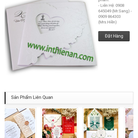
- Liên Hệ: 0908
645049 (Mr.Sang) -
0909 864303
(Mrs.Hiền)
Đặt Hàng
Sản Phẩm Liên Quan