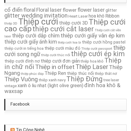
cổ điển
floral
Floral laser
flower
flower laser
glitter
Thiệp Cưới TA212A
glitter wedding invitation
hoa khô
Ribbon
Heart Laser
Thiệp cưới
Thiệp cưới
thiệp cưới 3D
thiệp 3D
Thiệp Cưới TA200A
cao cấp
thiệp cưới cắt laser
Thiệp cưới cắt viền
thiệp cưới giấy vân ép kim
thiệp cưới dập chìm
laser
Thiệp Cưới TA231A
thiệp cưới giấy ánh kim
thiệp cưới hồng pastel
thiệp cưới hoa bi
thiệp
thiệp cưới màu đỏ
thiệp cưới in tiếng hoa
Thiệp cưới passport
Thiệp Cưới TA114
thiệp cưới ép kim
cưới song ngữ
thiệp cưới thúc nổi
Thiệp
thiệp cưới đơn giản
thiệp cưới đính nơ
thiệp hoa khô
in chữ nổi
Thiệp Cưới TA267A
Thiệp in offset
Thiệp Laser
Thiệp
Ngang
Thiệp Ren
thiệp thúc nổi
thiệp thắt nơ
thiệp phúc đáp
Thiệp Đứng
Thiệp Vuông
thiệp xanh navy
tree laser
đính hoa khô &
xanh ô liu nhạt (light olive green)
vintage
waxsap
Facebook
Tin Công Nghệ