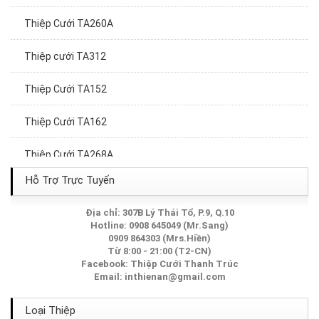
Thiệp Cưới TA260A
Thiệp cưới TA312
Thiệp Cưới TA152
Thiệp Cưới TA162
Thiệp Cưới TA268A
Hỗ Trợ Trực Tuyến
Thiệp Cưới TA_290_Dập nổi kết hợp ép kim
Địa chỉ: 307B Lý Thái Tổ, P.9, Q.10
Thiệp Cưới TA177
Hotline: 0908 645049 (Mr.Sang)
0909 864303 (Mrs.Hiền)
Thiệp Cưới TA279
Từ 8:00 - 21:00 (T2-CN)
Facebook:
Thiệp Cưới Thanh Trúc
Email:
inthienan@gmail.com
Thiệp Cưới TA014
Loại Thiệp
Thiệp Cưới TA071