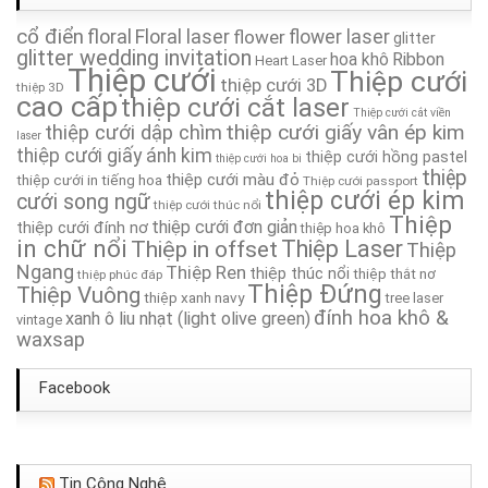
cổ điển
floral
Floral laser
Thiệp Cưới TA239A
flower
flower laser
glitter
glitter wedding invitation
hoa khô
Ribbon
Heart Laser
Thiệp cưới
Thiệp cưới
thiệp cưới 3D
Thiệp Cưới TA088
thiệp 3D
cao cấp
thiệp cưới cắt laser
Thiệp cưới cắt viền
thiệp cưới giấy vân ép kim
thiệp cưới dập chìm
Thiệp cưới TA232
laser
thiệp cưới giấy ánh kim
thiệp cưới hồng pastel
thiệp cưới hoa bi
thiệp
thiệp cưới màu đỏ
thiệp cưới in tiếng hoa
Thiệp cưới passport
Thiệp Cưới TA001
thiệp cưới ép kim
cưới song ngữ
thiệp cưới thúc nổi
Thiệp
thiệp cưới đơn giản
thiệp cưới đính nơ
thiệp hoa khô
Thiệp Cưới TA095
in chữ nổi
Thiệp in offset
Thiệp Laser
Thiệp
Ngang
Thiệp Ren
thiệp thúc nổi
thiệp thắt nơ
thiệp phúc đáp
Thiệp Cưới TA220A
Thiệp Đứng
Thiệp Vuông
thiệp xanh navy
tree laser
đính hoa khô &
xanh ô liu nhạt (light olive green)
vintage
waxsap
Facebook
Tin Công Nghệ