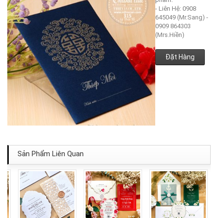
- Liên Hệ: 0908
645049 (Mr.Sang) -
0909 864303
(Mrs.Hiền)
Đặt Hàng
Sản Phẩm Liên Quan