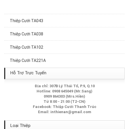
Thiệp Cưới TA043
Thiệp Cưới TA038
Thiệp Cưới TA102
Thiệp Cưới TA221A
Thiệp Cưới TA126
Hỗ Trợ Trực Tuyến
Thiệp cưới TA320
Địa chỉ: 307B Lý Thái Tổ, P.9, Q.10
Hotline: 0908 645049 (Mr.Sang)
0909 864303 (Mrs.Hiền)
Thiệp cưới TA307
Từ 8:00 - 21:00 (T2-CN)
Facebook:
Thiệp Cưới Thanh Trúc
Thiệp Cưới TA076
Email:
inthienan@gmail.com
Thiệp Cưới TA278
Loại Thiệp