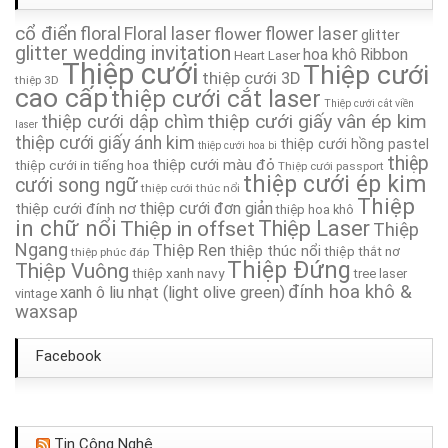
cổ điển
floral
Floral laser
Thiệp Cưới TA074
flower
flower laser
glitter
glitter wedding invitation
hoa khô
Ribbon
Heart Laser
Thiệp cưới
Thiệp cưới
thiệp cưới 3D
Thiệp Cưới TA003
thiệp 3D
cao cấp
thiệp cưới cắt laser
Thiệp cưới cắt viền
thiệp cưới giấy vân ép kim
thiệp cưới dập chìm
Thiệp Cưới TA029
laser
thiệp cưới giấy ánh kim
thiệp cưới hồng pastel
thiệp cưới hoa bi
thiệp
thiệp cưới màu đỏ
thiệp cưới in tiếng hoa
Thiệp cưới passport
Thiệp Cưới TA238A
thiệp cưới ép kim
cưới song ngữ
thiệp cưới thúc nổi
Thiệp
thiệp cưới đơn giản
thiệp cưới đính nơ
thiệp hoa khô
Thiệp Cưới TA105
in chữ nổi
Thiệp in offset
Thiệp Laser
Thiệp
Ngang
Thiệp Ren
thiệp thúc nổi
thiệp thắt nơ
thiệp phúc đáp
Thiệp cưới TA294
Thiệp Đứng
Thiệp Vuông
thiệp xanh navy
tree laser
đính hoa khô &
xanh ô liu nhạt (light olive green)
vintage
waxsap
Facebook
Tin Công Nghệ