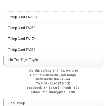
Thiệp Cưới TA206A
Thiệp Cưới TA058
Thiệp Cưới TA174
Thiệp Cưới TA039
Thiệp Cưới TA167
Hỗ Trợ Trực Tuyến
Thiệp Cưới TA125
Địa chỉ: 307B Lý Thái Tổ, P.9, Q.10
Hotline: 0908 645049 (Mr.Sang)
0909 864303 (Mrs.Hiền)
Thiệp Cưới TA141
Từ 8:00 - 21:00 (T2-CN)
Facebook:
Thiệp Cưới Thanh Trúc
Thiệp Cưới TA237A
Email:
inthienan@gmail.com
Thiệp Cưới TA131
Loại Thiệp