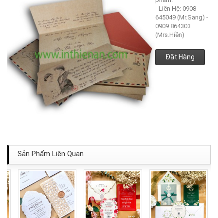
- Liên Hệ: 0908
645049 (Mr.Sang) -
0909 864303
(Mrs.Hiền)
Đặt Hàng
Sản Phẩm Liên Quan