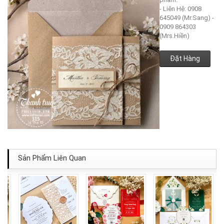
- Liên Hệ: 0908
645049 (Mr.Sang) -
0909 864303
(Mrs.Hiền)
Đặt Hàng
Sản Phẩm Liên Quan