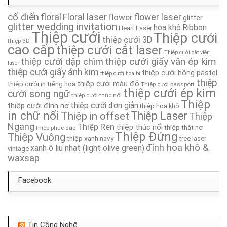
cổ điển
floral
Floral laser
Thiệp Cưới TA066
flower
flower laser
glitter
glitter wedding invitation
hoa khô
Ribbon
Heart Laser
Thiệp cưới
Thiệp cưới
thiệp cưới 3D
Thiệp Cưới TA178
thiệp 3D
cao cấp
thiệp cưới cắt laser
Thiệp cưới cắt viền
thiệp cưới giấy vân ép kim
thiệp cưới dập chìm
Thiệp Cưới TA139
laser
thiệp cưới giấy ánh kim
thiệp cưới hồng pastel
thiệp cưới hoa bi
thiệp
thiệp cưới màu đỏ
thiệp cưới in tiếng hoa
Thiệp cưới passport
Thiệp cưới TA308
thiệp cưới ép kim
cưới song ngữ
thiệp cưới thúc nổi
Thiệp
thiệp cưới đơn giản
thiệp cưới đính nơ
thiệp hoa khô
Thiệp cưới TA321
in chữ nổi
Thiệp in offset
Thiệp Laser
Thiệp
Ngang
Thiệp Ren
thiệp thúc nổi
thiệp thắt nơ
thiệp phúc đáp
Thiệp Cưới TA286
Thiệp Đứng
Thiệp Vuông
thiệp xanh navy
tree laser
đính hoa khô &
xanh ô liu nhạt (light olive green)
vintage
waxsap
Facebook
Tin Công Nghệ