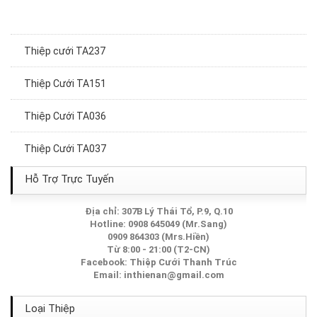
Thiệp cưới TA237
Thiệp Cưới TA151
Thiệp Cưới TA036
Thiệp Cưới TA037
Thiệp Cưới TA241A
Hỗ Trợ Trực Tuyến
Thiệp Cưới TA031
Địa chỉ: 307B Lý Thái Tổ, P.9, Q.10
Hotline: 0908 645049 (Mr.Sang)
0909 864303 (Mrs.Hiền)
Thiệp Cưới TA209A
Từ 8:00 - 21:00 (T2-CN)
Facebook:
Thiệp Cưới Thanh Trúc
Thiệp Cưới TA152
Email:
inthienan@gmail.com
Thiệp Cưới TA218A
Loại Thiệp