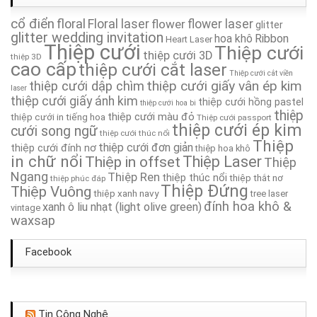
cổ điển
Thiệp Cưới TA046
floral
Floral laser
flower
flower laser
glitter
glitter wedding invitation
hoa khô
Ribbon
Heart Laser
Thiệp cưới
Thiệp cưới
Thiệp Cưới TA173
thiệp cưới 3D
thiệp 3D
cao cấp
thiệp cưới cắt laser
Thiệp cưới cắt viền
thiệp cưới giấy vân ép kim
thiệp cưới dập chìm
Thiệp Cưới TA052
laser
thiệp cưới giấy ánh kim
thiệp cưới hồng pastel
thiệp cưới hoa bi
thiệp
thiệp cưới màu đỏ
thiệp cưới in tiếng hoa
Thiệp cưới passport
Thiệp Cưới TA128
thiệp cưới ép kim
cưới song ngữ
thiệp cưới thúc nổi
Thiệp
thiệp cưới đơn giản
thiệp cưới đính nơ
thiệp hoa khô
Thiệp Cưới TA276
in chữ nổi
Thiệp in offset
Thiệp Laser
Thiệp
Ngang
Thiệp Ren
thiệp thúc nổi
thiệp thắt nơ
thiệp phúc đáp
Thiệp Cưới TA262A
Thiệp Đứng
Thiệp Vuông
thiệp xanh navy
tree laser
đính hoa khô &
xanh ô liu nhạt (light olive green)
vintage
waxsap
Facebook
Tin Công Nghệ