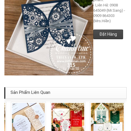
- Liên Hệ: 0908
645049 (Mr.Sang) -
0909 864303
(Mrs.Hiền)
Đặt Hàng
Sản Phẩm Liên Quan