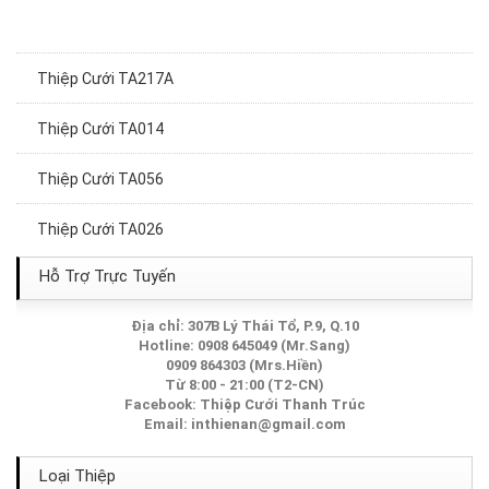
Thiệp Cưới TA217A
Thiệp Cưới TA014
Thiệp Cưới TA056
Thiệp Cưới TA026
Thiệp Cưới TA120
Hỗ Trợ Trực Tuyến
Thiệp Cưới TA251A
Địa chỉ: 307B Lý Thái Tổ, P.9, Q.10
Hotline: 0908 645049 (Mr.Sang)
0909 864303 (Mrs.Hiền)
Thiệp Cưới TA198
Từ 8:00 - 21:00 (T2-CN)
Facebook:
Thiệp Cưới Thanh Trúc
Thiệp Cưới TA124
Email:
inthienan@gmail.com
Thiệp Cưới TA233A
Loại Thiệp