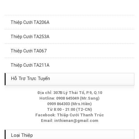
Thiệp Cưới TA206A
Thiệp Cưới TA253A
Thiệp Cưới TA067
Thiệp Cưới TA211A
Thiệp Cưới TA248A
Hỗ Trợ Trực Tuyến
Thiệp cưới TA 292
Địa chỉ: 307B Lý Thái Tổ, P.9, Q.10
Hotline: 0908 645049 (Mr.Sang)
0909 864303 (Mrs.Hiền)
Thiệp Cưới TA256A
Từ 8:00 - 21:00 (T2-CN)
Facebook:
Thiệp Cưới Thanh Trúc
Thiệp cưới TA309
Email:
inthienan@gmail.com
Thiệp Cưới TA054
Loại Thiệp