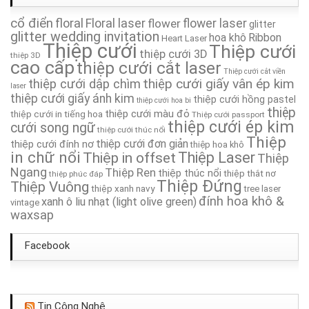
cổ điển
floral
Floral laser
flower
flower laser
Thiệp Cưới TA177
glitter
glitter wedding invitation
hoa khô
Ribbon
Heart Laser
Thiệp cưới
Thiệp cưới
thiệp cưới 3D
Thiệp Cưới TA085
thiệp 3D
cao cấp
thiệp cưới cắt laser
Thiệp cưới cắt viền
thiệp cưới giấy vân ép kim
thiệp cưới dập chìm
Thiệp Cưới TA274
laser
thiệp cưới giấy ánh kim
thiệp cưới hồng pastel
thiệp cưới hoa bi
thiệp
thiệp cưới màu đỏ
thiệp cưới in tiếng hoa
Thiệp cưới passport
Thiệp Cưới TA232A
thiệp cưới ép kim
cưới song ngữ
thiệp cưới thúc nổi
Thiệp
thiệp cưới đơn giản
thiệp cưới đính nơ
thiệp hoa khô
Thiệp Cưới TA191
in chữ nổi
Thiệp in offset
Thiệp Laser
Thiệp
Ngang
Thiệp Ren
thiệp thúc nổi
thiệp thắt nơ
thiệp phúc đáp
Thiệp Cưới TA283
Thiệp Đứng
Thiệp Vuông
thiệp xanh navy
tree laser
đính hoa khô &
xanh ô liu nhạt (light olive green)
vintage
waxsap
Facebook
Tin Công Nghệ