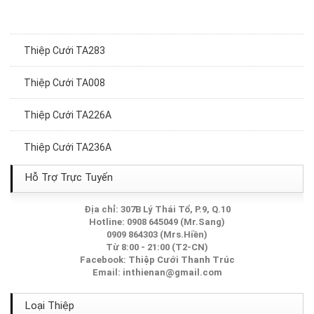
Thiệp Cưới TA283
Thiệp Cưới TA008
Thiệp Cưới TA226A
Thiệp Cưới TA236A
Thiệp Cưới TA015
Hỗ Trợ Trực Tuyến
Thiệp Cưới TA165
Địa chỉ: 307B Lý Thái Tổ, P.9, Q.10
Hotline: 0908 645049 (Mr.Sang)
0909 864303 (Mrs.Hiền)
Thiệp Cưới TA173
Từ 8:00 - 21:00 (T2-CN)
Facebook:
Thiệp Cưới Thanh Trúc
Thiệp Cưới TA227A
Email:
inthienan@gmail.com
Thiệp Cưới TA235A
Loại Thiệp