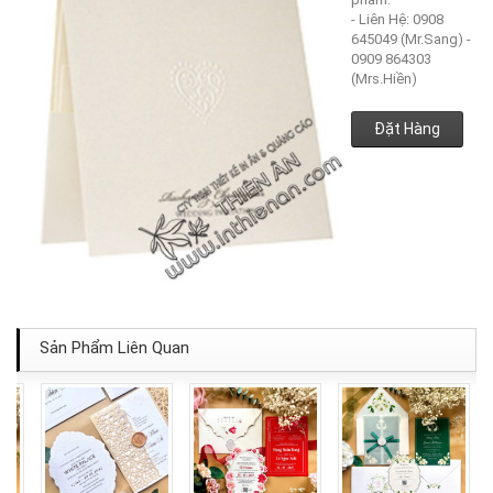
- Liên Hệ: 0908
645049 (Mr.Sang) -
0909 864303
(Mrs.Hiền)
Đặt Hàng
Sản Phẩm Liên Quan