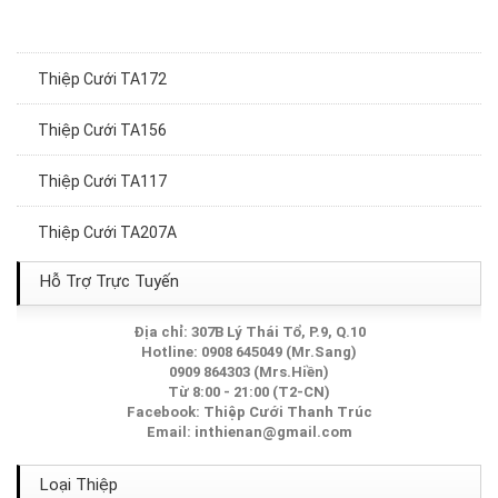
Thiệp Cưới TA172
Thiệp Cưới TA156
Thiệp Cưới TA117
Thiệp Cưới TA207A
Thiệp Cưới TA018
Hỗ Trợ Trực Tuyến
Thiệp Cưới TA046
Địa chỉ: 307B Lý Thái Tổ, P.9, Q.10
Hotline: 0908 645049 (Mr.Sang)
0909 864303 (Mrs.Hiền)
Thiệp Cưới TA184
Từ 8:00 - 21:00 (T2-CN)
Facebook:
Thiệp Cưới Thanh Trúc
Thiệp Cưới TA085
Email:
inthienan@gmail.com
Thiệp Cưới TA127
Loại Thiệp