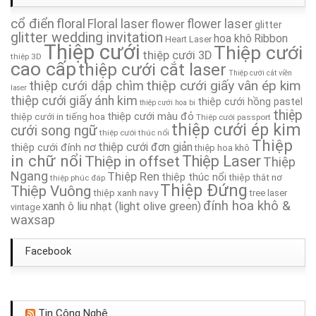
cổ điển
Thiệp Cưới TA224A
floral
Floral laser
flower
flower laser
glitter
glitter wedding invitation
hoa khô
Ribbon
Heart Laser
Thiệp cưới
Thiệp cưới
Thiệp Cưới TA164
thiệp cưới 3D
thiệp 3D
cao cấp
thiệp cưới cắt laser
Thiệp cưới cắt viền
thiệp cưới giấy vân ép kim
thiệp cưới dập chìm
Thiệp Cưới TA140
laser
thiệp cưới giấy ánh kim
thiệp cưới hồng pastel
thiệp cưới hoa bi
thiệp
thiệp cưới màu đỏ
thiệp cưới in tiếng hoa
Thiệp cưới passport
Thiệp Cưới TA084
thiệp cưới ép kim
cưới song ngữ
thiệp cưới thúc nổi
Thiệp
thiệp cưới đơn giản
thiệp cưới đính nơ
thiệp hoa khô
Thiệp Cưới TA080
in chữ nổi
Thiệp in offset
Thiệp Laser
Thiệp
Ngang
Thiệp Ren
thiệp thúc nổi
thiệp thắt nơ
thiệp phúc đáp
Thiệp Cưới TA003
Thiệp Đứng
Thiệp Vuông
thiệp xanh navy
tree laser
đính hoa khô &
xanh ô liu nhạt (light olive green)
vintage
waxsap
Facebook
Tin Công Nghệ