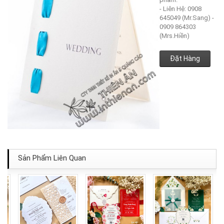
- Liên Hệ: 0908
645049 (Mr.Sang) -
0909 864303
(Mrs.Hiền)
Đặt Hàng
Sản Phẩm Liên Quan