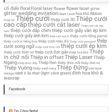
cổ điển
floral
Floral laser
flower
flower laser
Thiệp Cưới TA287
glitter
glitter wedding invitation
hoa khô
Ribbon
Heart Laser
Thiệp cưới
Thiệp cưới
thiệp cưới 3D
Thiệp Cưới TA141
thiệp 3D
cao cấp
thiệp cưới cắt laser
Thiệp cưới cắt viền
thiệp cưới giấy vân ép kim
thiệp cưới dập chìm
Thiệp Cưới TA202A
laser
thiệp cưới giấy ánh kim
thiệp cưới hồng pastel
thiệp cưới hoa bi
thiệp
thiệp cưới màu đỏ
thiệp cưới in tiếng hoa
Thiệp cưới passport
Thiệp Cưới TA044
thiệp cưới ép kim
cưới song ngữ
thiệp cưới thúc nổi
Thiệp
thiệp cưới đơn giản
thiệp cưới đính nơ
thiệp hoa khô
Thiệp Cưới TA257A
in chữ nổi
Thiệp in offset
Thiệp Laser
Thiệp
Ngang
Thiệp Ren
thiệp thúc nổi
thiệp thắt nơ
thiệp phúc đáp
Thiệp Cưới TA247A
Thiệp Đứng
Thiệp Vuông
thiệp xanh navy
tree laser
đính hoa khô &
xanh ô liu nhạt (light olive green)
vintage
waxsap
Facebook
Tin Công Nghệ