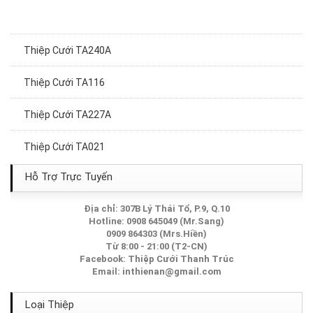
Thiệp Cưới TA240A
Thiệp Cưới TA116
Thiệp Cưới TA227A
Thiệp Cưới TA021
Thiệp Cưới TA136
Hỗ Trợ Trực Tuyến
Thiệp Cưới TA063
Địa chỉ: 307B Lý Thái Tổ, P.9, Q.10
Hotline: 0908 645049 (Mr.Sang)
0909 864303 (Mrs.Hiền)
Thiệp Cưới TA228A
Từ 8:00 - 21:00 (T2-CN)
Facebook:
Thiệp Cưới Thanh Trúc
Thiệp Cưới TA210A
Email:
inthienan@gmail.com
Thiệp Cưới TA009
Loại Thiệp