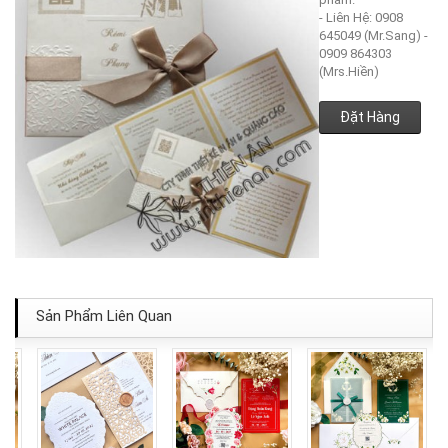
- Liên Hệ: 0908
645049 (Mr.Sang) -
0909 864303
(Mrs.Hiền)
Đặt Hàng
Sản Phẩm Liên Quan