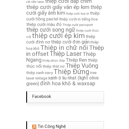
thiệp cưới dập chìm
cắt viền laser
thiệp cưới giấy vân ép kim
Thiệp Cưới TA262A
thiệp
cưới giấy ánh kim
thiệp
thiệp cưới hoa bi
cưới hồng pastel
thiệp cưới in tiếng hoa
Thiệp cưới TA314
thiệp cưới màu đỏ
Thiệp cưới passport
thiệp cưới song ngữ
thiệp cưới thúc
thiệp cưới ép kim
thiệp
nổi
thiệp cưới đơn giản
cưới đính nơ
thiệp
Thiệp in chữ nổi
Thiệp
hoa khô
in offset
Thiệp Laser
Thiệp
Ngang
Thiệp Ren
thiệp
thiệp phúc đáp
Thiệp Vuông
thúc nổi
thiệp thắt nơ
Thiệp Đứng
thiệp xanh navy
tree
xanh ô liu nhạt (light olive
laser
vintage
đính hoa khô & waxsap
green)
Facebook
Tin Công Nghệ