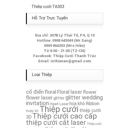
Thiệp cưới TA303
Thiệp Cưới TA099
Hỗ Trợ Trực Tuyến
Thiệp Cưới TA142
Địa chỉ: 307B Lý Thái Tổ, P.9, Q.10
Hotline: 0908 645049 (Mr.Sang)
Thiệp Cưới TA200A
0909 864303 (Mrs.Hiền)
Từ 8:00 - 21:00 (T2-CN)
Thiệp Cưới TA226A
Facebook:
Thiệp Cưới Thanh Trúc
Email:
inthienan@gmail.com
Thiệp Cưới TA063
Loại Thiệp
Thiệp Cưới TA196
cổ điển
floral
Floral laser
flower
Thiệp Cưới TA216A
glitter wedding
flower laser
glitter
invitation
hoa khô
Ribbon
Heart Laser
Thiệp cưới
Thiệp cưới TA305
thiệp cưới
thiệp 3D
Thiệp cưới cao cấp
3D
thiệp cưới cắt laser
Thiệp Cưới TA066
Thiệp cưới