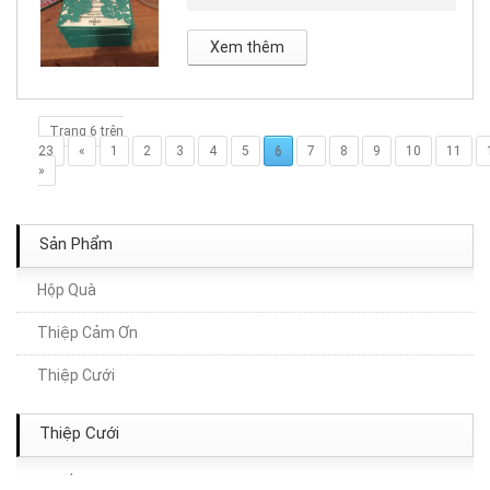
Xem thêm
Trang 6 trên
23
«
1
2
3
4
5
6
7
8
9
10
11
»
Sản Phẩm
Hộp Quà
Thiệp Cảm Ơn
Thiệp cưới TA303
Thiệp Cưới
Thiệp Cưới TA164
Thiệp Cưới
Thiệp Cưới TA179