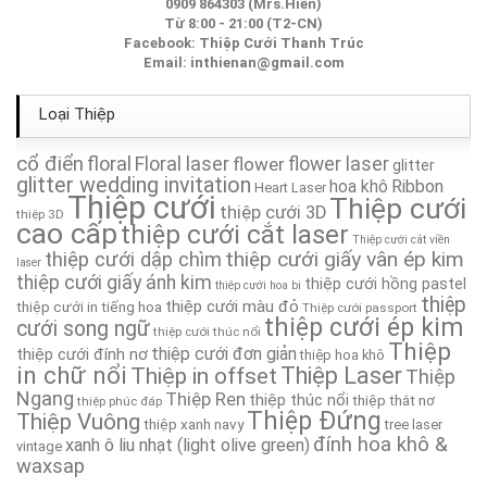
Thiệp Cưới TA154
0909 864303 (Mrs.Hiền)
Từ 8:00 - 21:00 (T2-CN)
Facebook:
Thiệp Cưới Thanh Trúc
Thiệp Cưới TA044
Email:
inthienan@gmail.com
Thiệp Cưới TA185
Loại Thiệp
Thiệp Cưới TA233A
cổ điển
floral
Floral laser
flower
flower laser
glitter
glitter wedding invitation
hoa khô
Ribbon
Heart Laser
Thiệp cưới
Thiệp cưới
Thiệp Cưới TA163
thiệp cưới 3D
thiệp 3D
cao cấp
thiệp cưới cắt laser
Thiệp cưới cắt viền
Thiệp cưới TA304
thiệp cưới giấy vân ép kim
thiệp cưới dập chìm
laser
thiệp cưới giấy ánh kim
thiệp cưới hồng pastel
thiệp cưới hoa bi
Thiệp Cưới TA160
thiệp
thiệp cưới màu đỏ
thiệp cưới in tiếng hoa
Thiệp cưới passport
thiệp cưới ép kim
cưới song ngữ
thiệp cưới thúc nổi
Thiệp
Thiệp Cưới TA033
thiệp cưới đơn giản
thiệp cưới đính nơ
thiệp hoa khô
in chữ nổi
Thiệp in offset
Thiệp Laser
Thiệp
Ngang
Thiệp Ren
thiệp thúc nổi
thiệp thắt nơ
Thiệp Cưới TA289
thiệp phúc đáp
Thiệp Đứng
Thiệp Vuông
thiệp xanh navy
tree laser
đính hoa khô &
xanh ô liu nhạt (light olive green)
vintage
waxsap