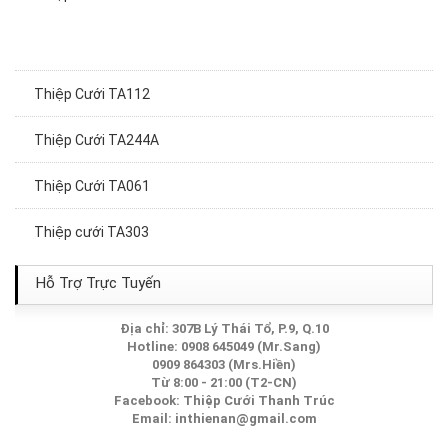
Thiệp Cưới TA112
Thiệp Cưới TA244A
Thiệp Cưới TA061
Thiệp cưới TA303
Thiệp Cưới TA162
Hỗ Trợ Trực Tuyến
Thiệp Cưới TA074
Địa chỉ: 307B Lý Thái Tổ, P.9, Q.10
Hotline: 0908 645049 (Mr.Sang)
Thiệp Cưới TA273
0909 864303 (Mrs.Hiền)
Từ 8:00 - 21:00 (T2-CN)
Facebook:
Thiệp Cưới Thanh Trúc
Thiệp Cưới TA225A
Email:
inthienan@gmail.com