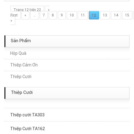
Trang 12 trên 22
«
First
«
...
7
8
9
10
11
12
13
14
15
»
Sản Phẩm
Hộp Quà
Thiệp Cảm Ơn
Thiệp Cưới TA112
Thiệp Cưới
Thiệp Cưới TA244A
Thiệp Cưới
Thiệp Cưới TA061
Thiệp cưới TA303
Thiệp Cưới TA162