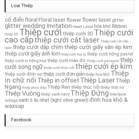
Thiệp Cưới TA002
Loại Thiệp
Thiệp Cưới TA165
cổ điển
floral
Floral laser
flower
flower laser
glitter
glitter wedding invitation
hoa khô
Ribbon
Heart Laser
Thiệp Cưới TA054
Thiệp cưới
Thiệp cưới
thiệp cưới 3D
thiệp 3D
cao cấp
thiệp cưới cắt laser
Thiệp cưới cắt viền
Thiệp Cưới TA_290_Dập nổi kết hợp ép kim
thiệp cưới giấy vân ép kim
thiệp cưới dập chìm
laser
thiệp cưới giấy ánh kim
thiệp cưới hồng pastel
thiệp cưới hoa bi
Thiệp Cưới TA281
thiệp
thiệp cưới màu đỏ
thiệp cưới in tiếng hoa
Thiệp cưới passport
thiệp cưới ép kim
cưới song ngữ
thiệp cưới thúc nổi
Thiệp
Thiệp Cưới TA259A
thiệp cưới đơn giản
thiệp cưới đính nơ
thiệp hoa khô
in chữ nổi
Thiệp in offset
Thiệp Laser
Thiệp
Ngang
Thiệp Cưới TA120
Thiệp Ren
thiệp thúc nổi
thiệp thắt nơ
thiệp phúc đáp
Thiệp Đứng
Thiệp Vuông
thiệp xanh navy
tree laser
đính hoa khô &
xanh ô liu nhạt (light olive green)
vintage
waxsap
Facebook