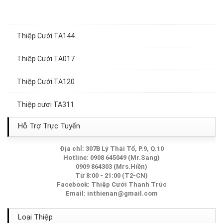
Thiệp Cưới TA144
Thiệp Cưới TA017
Thiệp Cưới TA120
Thiệp cươi TA311
Thiệp Cưới TA163
Hỗ Trợ Trực Tuyến
Thiệp Cưới TA249A
Địa chỉ: 307B Lý Thái Tổ, P.9, Q.10
Hotline: 0908 645049 (Mr.Sang)
0909 864303 (Mrs.Hiền)
Thiệp Cưới TA113
Từ 8:00 - 21:00 (T2-CN)
Facebook:
Thiệp Cưới Thanh Trúc
Thiệp Cưới TA069
Email:
inthienan@gmail.com
Thiệp Cưới TA215A
Loại Thiệp