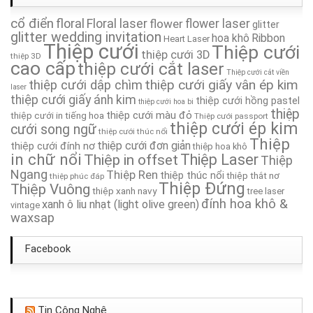
cổ điển
floral
Floral laser
Thiệp Cưới TA051
flower
flower laser
glitter
glitter wedding invitation
hoa khô
Ribbon
Heart Laser
Thiệp cưới
Thiệp cưới
thiệp cưới 3D
Thiệp Cưới TA039
thiệp 3D
cao cấp
thiệp cưới cắt laser
Thiệp cưới cắt viền
thiệp cưới giấy vân ép kim
thiệp cưới dập chìm
Thiệp Cưới TA273
laser
thiệp cưới giấy ánh kim
thiệp cưới hồng pastel
thiệp cưới hoa bi
thiệp
thiệp cưới màu đỏ
thiệp cưới in tiếng hoa
Thiệp cưới passport
Thiệp cưới TA232
thiệp cưới ép kim
cưới song ngữ
thiệp cưới thúc nổi
Thiệp
thiệp cưới đơn giản
thiệp cưới đính nơ
thiệp hoa khô
Thiệp Cưới TA211A
in chữ nổi
Thiệp in offset
Thiệp Laser
Thiệp
Ngang
Thiệp Ren
thiệp thúc nổi
thiệp thắt nơ
thiệp phúc đáp
Thiệp Cưới TA071
Thiệp Đứng
Thiệp Vuông
thiệp xanh navy
tree laser
đính hoa khô &
xanh ô liu nhạt (light olive green)
vintage
waxsap
Facebook
Tin Công Nghệ