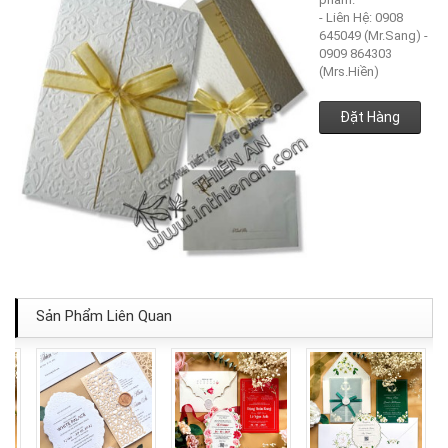
- Liên Hệ: 0908
645049 (Mr.Sang) -
0909 864303
(Mrs.Hiền)
Đặt Hàng
Sản Phẩm Liên Quan