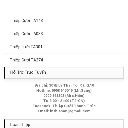
Thiệp Cưới TA143
Thiệp Cưới TA033
Thiệp cưới TA301
Thiệp Cưới TA274
Thiệp Cưới TA016
Hỗ Trợ Trực Tuyến
Thiệp Cưới TA040
Địa chỉ: 307B Lý Thái Tổ, P.9, Q.10
Hotline: 0908 645049 (Mr.Sang)
0909 864303 (Mrs.Hiền)
Thiệp Cưới TA225A
Từ 8:00 - 21:00 (T2-CN)
Facebook:
Thiệp Cưới Thanh Trúc
Thiệp Cưới TA237A
Email:
inthienan@gmail.com
Thiệp Cưới TA189
Loại Thiệp