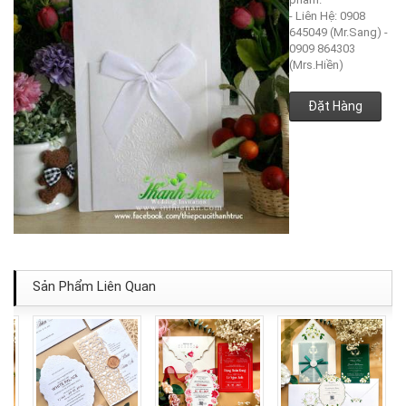
- Liên Hệ: 0908
645049 (Mr.Sang) -
0909 864303
(Mrs.Hiền)
Đặt Hàng
Sản Phẩm Liên Quan