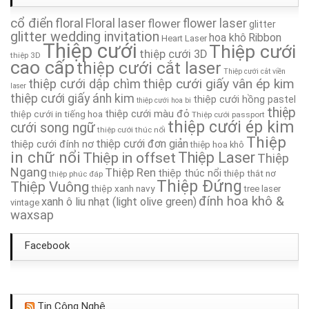
cổ điển
Thiệp Cưới TA223A
floral
Floral laser
flower
flower laser
glitter
glitter wedding invitation
hoa khô
Ribbon
Heart Laser
Thiệp cưới
Thiệp cưới
Thiệp Cưới TA234A
thiệp cưới 3D
thiệp 3D
cao cấp
thiệp cưới cắt laser
Thiệp cưới cắt viền
thiệp cưới giấy vân ép kim
thiệp cưới dập chìm
Thiệp Cưới TA185
laser
thiệp cưới giấy ánh kim
thiệp cưới hồng pastel
thiệp cưới hoa bi
thiệp
thiệp cưới màu đỏ
thiệp cưới in tiếng hoa
Thiệp cưới passport
Thiệp Cưới TA246A
thiệp cưới ép kim
cưới song ngữ
thiệp cưới thúc nổi
Thiệp
thiệp cưới đơn giản
thiệp cưới đính nơ
thiệp hoa khô
Thiệp Cưới TA095
in chữ nổi
Thiệp in offset
Thiệp Laser
Thiệp
Ngang
Thiệp Ren
thiệp thúc nổi
thiệp thắt nơ
thiệp phúc đáp
Thiệp Cưới TA240A
Thiệp Đứng
Thiệp Vuông
thiệp xanh navy
tree laser
đính hoa khô &
xanh ô liu nhạt (light olive green)
vintage
waxsap
Facebook
Tin Công Nghệ