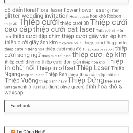
cổ điển
floral
Floral laser
Thiệp Cưới TA268A
flower
flower laser
glitter
glitter wedding invitation
hoa khô
Ribbon
Heart Laser
Thiệp cưới
Thiệp cưới
thiệp cưới 3D
Thiệp cưới TA298
thiệp 3D
cao cấp
thiệp cưới cắt laser
Thiệp cưới cắt viền
thiệp cưới giấy vân ép kim
thiệp cưới dập chìm
Thiệp Cưới TA071
laser
thiệp cưới giấy ánh kim
thiệp cưới hồng pastel
thiệp cưới hoa bi
thiệp
thiệp cưới màu đỏ
thiệp cưới in tiếng hoa
Thiệp cưới passport
Thiệp Cưới TA217A
thiệp cưới ép kim
cưới song ngữ
thiệp cưới thúc nổi
Thiệp
thiệp cưới đơn giản
thiệp cưới đính nơ
thiệp hoa khô
Thiệp Cưới TA044
in chữ nổi
Thiệp in offset
Thiệp Laser
Thiệp
Ngang
Thiệp Ren
thiệp thúc nổi
thiệp thắt nơ
thiệp phúc đáp
Thiệp Cưới TA252A
Thiệp Đứng
Thiệp Vuông
thiệp xanh navy
tree laser
đính hoa khô &
xanh ô liu nhạt (light olive green)
vintage
waxsap
Facebook
Tin Công Nghệ