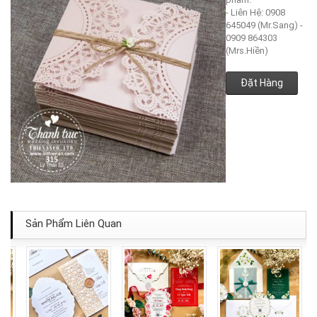
- Liên Hệ: 0908
645049 (Mr.Sang) -
0909 864303
(Mrs.Hiền)
Đặt Hàng
Sản Phẩm Liên Quan