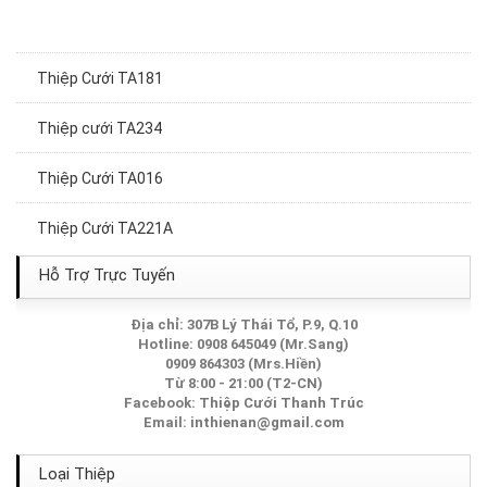
Thiệp Cưới TA181
Thiệp cưới TA234
Thiệp Cưới TA016
Thiệp Cưới TA221A
Thiệp Cưới TA214A
Hỗ Trợ Trực Tuyến
Thiệp Cưới TA198
Địa chỉ: 307B Lý Thái Tổ, P.9, Q.10
Hotline: 0908 645049 (Mr.Sang)
0909 864303 (Mrs.Hiền)
Thiệp Cưới TA008
Từ 8:00 - 21:00 (T2-CN)
Facebook:
Thiệp Cưới Thanh Trúc
Thiệp Cưới TA286
Email:
inthienan@gmail.com
Thiệp Cưới TA242A
Loại Thiệp